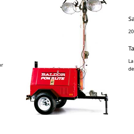
S
20
Ta
La
or
de