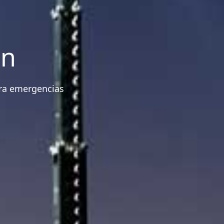
ón
para emergencias